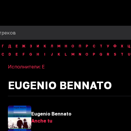
Г
Д
Е
Ж
З
И
К
Л
М
Н
О
П
Р
С
Т
У
Ф
Х
Ц
C
D
E
F
G
H
I
J
K
L
M
N
O
P
Q
R
S
T
U
Исполнители:
E
EUGENIO BENNATO
Eugenio Bennato
Anche tu