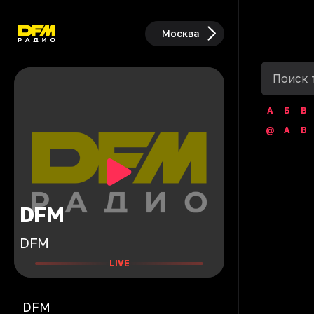
Москва
А
Б
В
@
A
B
DFM
DFM
LIVE
DFM