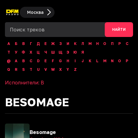
Москва
НАЙТИ
А
Б
В
Г
Д
Е
Ж
З
И
К
Л
М
Н
О
П
Р
С
Т
У
Ф
Х
Ц
Ч
Ш
Щ
Э
Ю
Я
@
A
B
C
D
E
F
G
H
I
J
K
L
M
N
O
P
Q
R
S
T
U
V
W
X
Y
Z
Исполнители:
B
BESOMAGE
Besomage