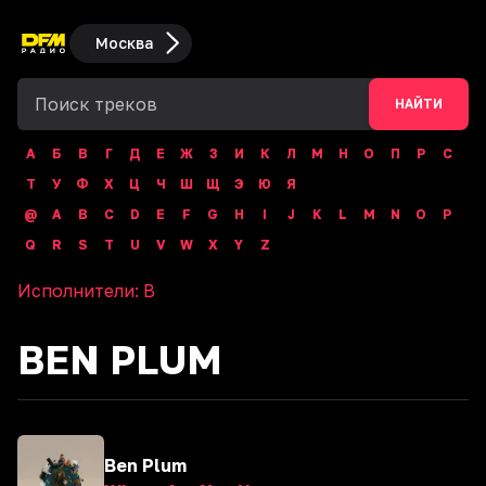
Москва
НАЙТИ
А
Б
В
Г
Д
Е
Ж
З
И
К
Л
М
Н
О
П
Р
С
Т
У
Ф
Х
Ц
Ч
Ш
Щ
Э
Ю
Я
@
A
B
C
D
E
F
G
H
I
J
K
L
M
N
O
P
Q
R
S
T
U
V
W
X
Y
Z
Исполнители:
B
BEN PLUM
Ben Plum