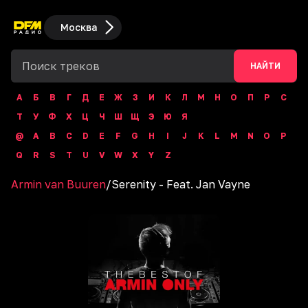
Москва
НАЙТИ
А
Б
В
Г
Д
Е
Ж
З
И
К
Л
М
Н
О
П
Р
С
Т
У
Ф
Х
Ц
Ч
Ш
Щ
Э
Ю
Я
@
A
B
C
D
E
F
G
H
I
J
K
L
M
N
O
P
Q
R
S
T
U
V
W
X
Y
Z
Armin van Buuren
/
Serenity - Feat. Jan Vayne