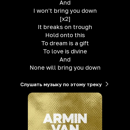
And
I won't bring you down
[x2]
It breaks on trough
Hold onto this
To dream is a gift
To love is divine
And
None will bring you down
Слушать музыку по этому треку