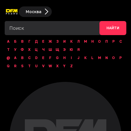
Москва
НАЙТИ
А
Б
В
Г
Д
Е
Ж
З
И
К
Л
М
Н
О
П
Р
С
Т
У
Ф
Х
Ц
Ч
Ш
Щ
Э
Ю
Я
@
A
B
C
D
E
F
G
H
I
J
K
L
M
N
O
P
Q
R
S
T
U
V
W
X
Y
Z