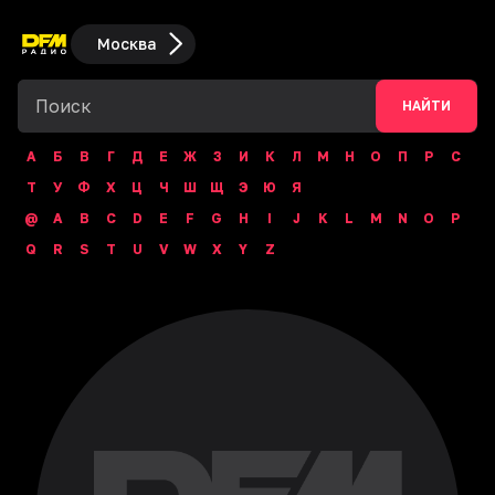
Москва
НАЙТИ
А
Б
В
Г
Д
Е
Ж
З
И
К
Л
М
Н
О
П
Р
С
Т
У
Ф
Х
Ц
Ч
Ш
Щ
Э
Ю
Я
@
A
B
C
D
E
F
G
H
I
J
K
L
M
N
O
P
Q
R
S
T
U
V
W
X
Y
Z