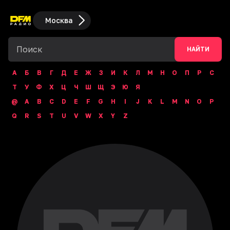
Москва
НАЙТИ
А
Б
В
Г
Д
Е
Ж
З
И
К
Л
М
Н
О
П
Р
С
Т
У
Ф
Х
Ц
Ч
Ш
Щ
Э
Ю
Я
@
A
B
C
D
E
F
G
H
I
J
K
L
M
N
O
P
Q
R
S
T
U
V
W
X
Y
Z