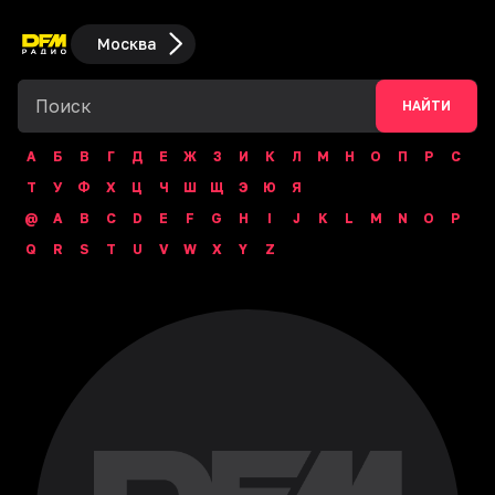
Москва
НАЙТИ
А
Б
В
Г
Д
Е
Ж
З
И
К
Л
М
Н
О
П
Р
С
Т
У
Ф
Х
Ц
Ч
Ш
Щ
Э
Ю
Я
@
A
B
C
D
E
F
G
H
I
J
K
L
M
N
O
P
Q
R
S
T
U
V
W
X
Y
Z