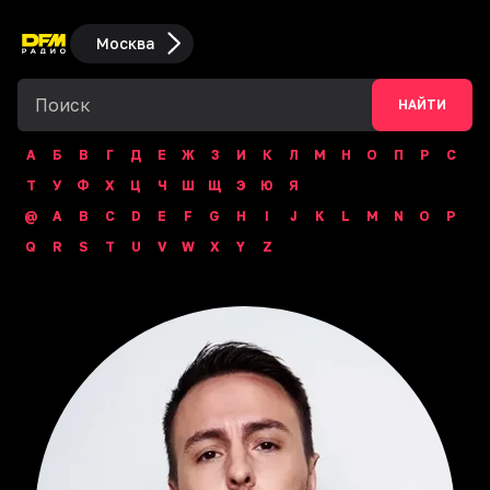
Москва
НАЙТИ
А
Б
В
Г
Д
Е
Ж
З
И
К
Л
М
Н
О
П
Р
С
Т
У
Ф
Х
Ц
Ч
Ш
Щ
Э
Ю
Я
@
A
B
C
D
E
F
G
H
I
J
K
L
M
N
O
P
Q
R
S
T
U
V
W
X
Y
Z