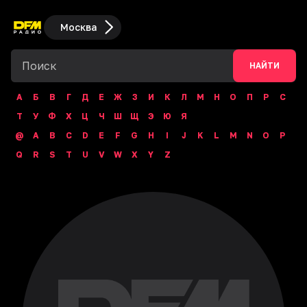
Москва
НАЙТИ
А
Б
В
Г
Д
Е
Ж
З
И
К
Л
М
Н
О
П
Р
С
Т
У
Ф
Х
Ц
Ч
Ш
Щ
Э
Ю
Я
@
A
B
C
D
E
F
G
H
I
J
K
L
M
N
O
P
Q
R
S
T
U
V
W
X
Y
Z