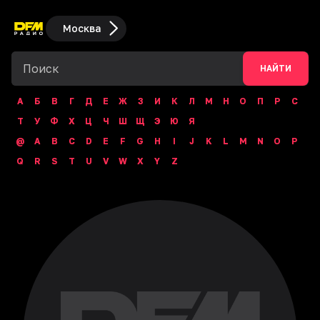
Москва
НАЙТИ
А
Б
В
Г
Д
Е
Ж
З
И
К
Л
М
Н
О
П
Р
С
Т
У
Ф
Х
Ц
Ч
Ш
Щ
Э
Ю
Я
@
A
B
C
D
E
F
G
H
I
J
K
L
M
N
O
P
Q
R
S
T
U
V
W
X
Y
Z