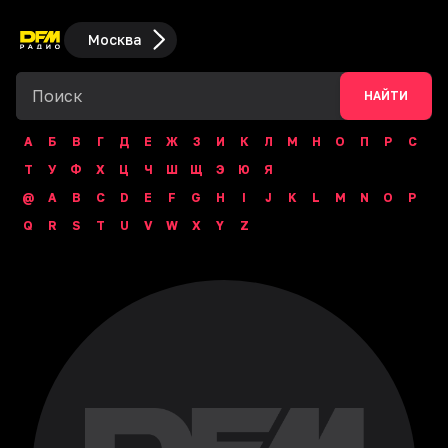
Москва
НАЙТИ
А
Б
В
Г
Д
Е
Ж
З
И
К
Л
М
Н
О
П
Р
С
Т
У
Ф
Х
Ц
Ч
Ш
Щ
Э
Ю
Я
@
A
B
C
D
E
F
G
H
I
J
K
L
M
N
O
P
Q
R
S
T
U
V
W
X
Y
Z