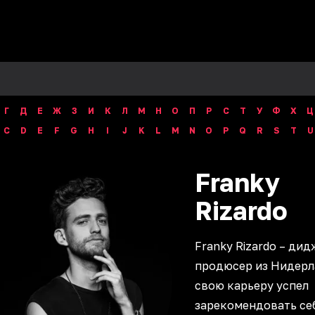
Г
Д
Е
Ж
З
И
К
Л
М
Н
О
П
Р
С
Т
У
Ф
Х
Ц
C
D
E
F
G
H
I
J
K
L
M
N
O
P
Q
R
S
T
U
Franky
Rizardo
Franky Rizardo – дид
продюсер из Нидерл
свою карьеру успел
зарекомендовать се