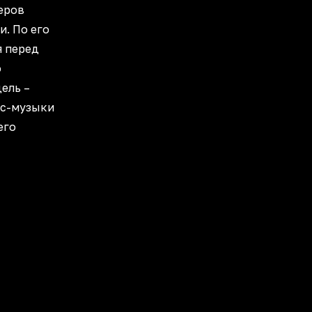
еров
. По его
я перед
о
цель –
ус-музыки
его