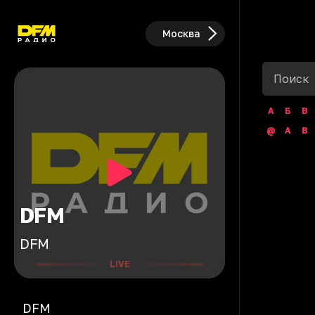
Москва
А
Б
В
@
A
B
DFM
DFM
LIVE
DFM