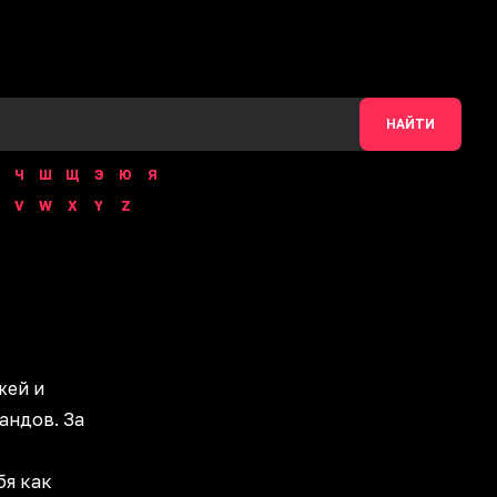
НАЙТИ
Ч
Ш
Щ
Э
Ю
Я
V
W
X
Y
Z
жей и
андов. За
бя как