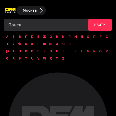
Москва
НАЙТИ
А
Б
В
Г
Д
Е
Ж
З
И
К
Л
М
Н
О
П
Р
С
Т
У
Ф
Х
Ц
Ч
Ш
Щ
Э
Ю
Я
@
A
B
C
D
E
F
G
H
I
J
K
L
M
N
O
P
Q
R
S
T
U
V
W
X
Y
Z