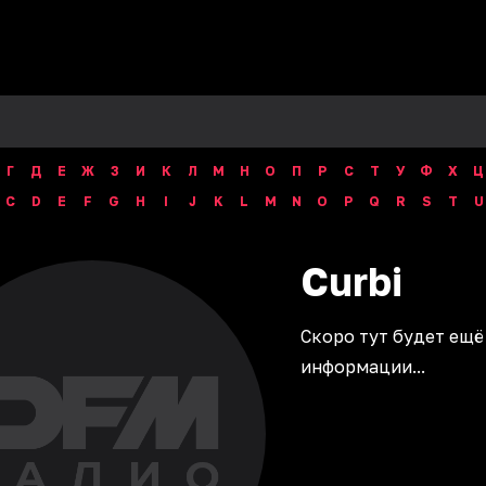
Г
Д
Е
Ж
З
И
К
Л
М
Н
О
П
Р
С
Т
У
Ф
Х
Ц
C
D
E
F
G
H
I
J
K
L
M
N
O
P
Q
R
S
T
U
Curbi
Скоро тут будет ещё
информации...