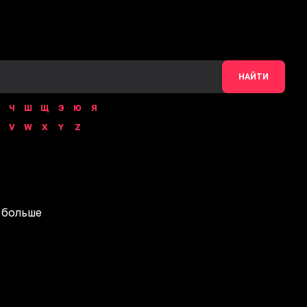
НАЙТИ
Ч
Ш
Щ
Э
Ю
Я
V
W
X
Y
Z
 больше