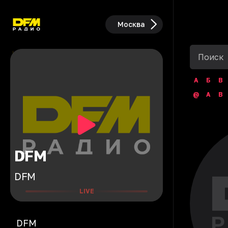
Москва
А
Б
В
@
A
B
DFM
DFM
LIVE
DFM