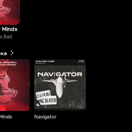
r Minds
s Ball
ека
Minds
Navigator