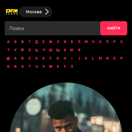
Москва
НАЙТИ
А
Б
В
Г
Д
Е
Ж
З
И
К
Л
М
Н
О
П
Р
С
Т
У
Ф
Х
Ц
Ч
Ш
Щ
Э
Ю
Я
@
A
B
C
D
E
F
G
H
I
J
K
L
M
N
O
P
Q
R
S
T
U
V
W
X
Y
Z