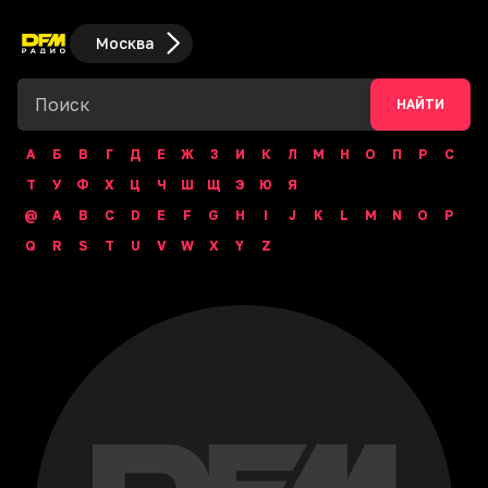
Москва
НАЙТИ
А
Б
В
Г
Д
Е
Ж
З
И
К
Л
М
Н
О
П
Р
С
Т
У
Ф
Х
Ц
Ч
Ш
Щ
Э
Ю
Я
@
A
B
C
D
E
F
G
H
I
J
K
L
M
N
O
P
Q
R
S
T
U
V
W
X
Y
Z