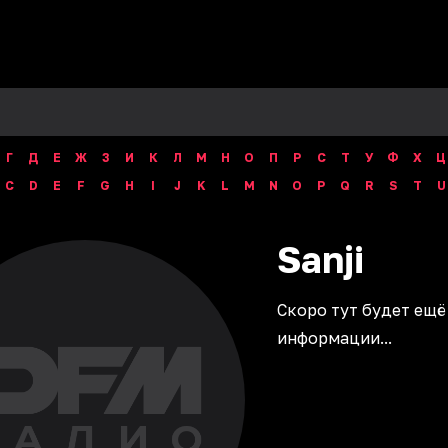
Г
Д
Е
Ж
З
И
К
Л
М
Н
О
П
Р
С
Т
У
Ф
Х
Ц
C
D
E
F
G
H
I
J
K
L
M
N
O
P
Q
R
S
T
U
Sanji
Скоро тут будет ещё
информации...