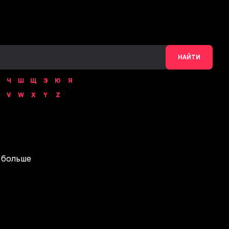
НАЙТИ
Ч
Ш
Щ
Э
Ю
Я
V
W
X
Y
Z
 больше