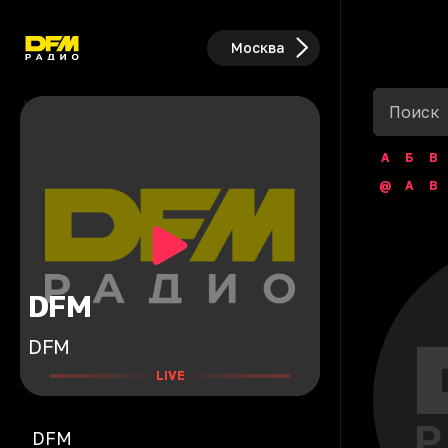
Москва
А
Б
В
@
A
B
DFM
DFM
LIVE
DFM