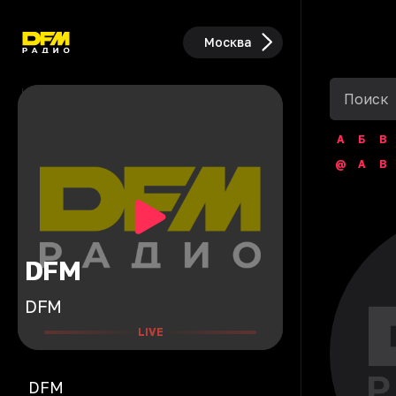
Москва
А
Б
В
@
A
B
DFM
DFM
LIVE
DFM