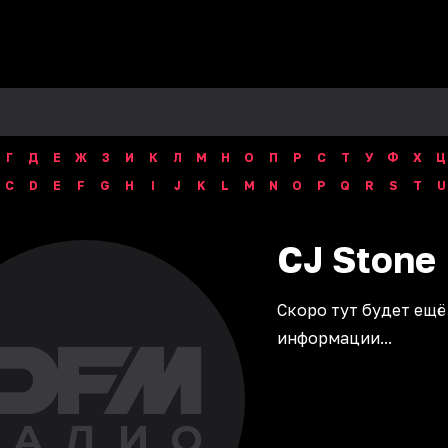
Г
Д
Е
Ж
З
И
К
Л
М
Н
О
П
Р
С
Т
У
Ф
Х
Ц
C
D
E
F
G
H
I
J
K
L
M
N
O
P
Q
R
S
T
U
CJ
Stone
Скоро тут будет ещё
информации...