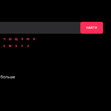
НАЙТИ
Ч
Ш
Щ
Э
Ю
Я
V
W
X
Y
Z
 больше