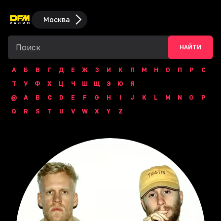
Москва
НАЙТИ
А
Б
В
Г
Д
Е
Ж
З
И
К
Л
М
Н
О
П
Р
С
Т
У
Ф
Х
Ц
Ч
Ш
Щ
Э
Ю
Я
@
A
B
C
D
E
F
G
H
I
J
K
L
M
N
O
P
Q
R
S
T
U
V
W
X
Y
Z