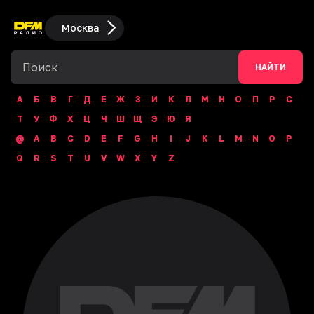
Москва
НАЙТИ
А
Б
В
Г
Д
Е
Ж
З
И
К
Л
М
Н
О
П
Р
С
Т
У
Ф
Х
Ц
Ч
Ш
Щ
Э
Ю
Я
@
A
B
C
D
E
F
G
H
I
J
K
L
M
N
O
P
Q
R
S
T
U
V
W
X
Y
Z