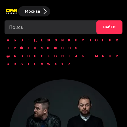
Москва
НАЙТИ
А
Б
В
Г
Д
Е
Ж
З
И
К
Л
М
Н
О
П
Р
С
Т
У
Ф
Х
Ц
Ч
Ш
Щ
Э
Ю
Я
@
A
B
C
D
E
F
G
H
I
J
K
L
M
N
O
P
Q
R
S
T
U
V
W
X
Y
Z