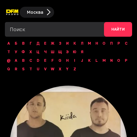
Москва
НАЙТИ
А
Б
В
Г
Д
Е
Ж
З
И
К
Л
М
Н
О
П
Р
С
Т
У
Ф
Х
Ц
Ч
Ш
Щ
Э
Ю
Я
@
A
B
C
D
E
F
G
H
I
J
K
L
M
N
O
P
Q
R
S
T
U
V
W
X
Y
Z