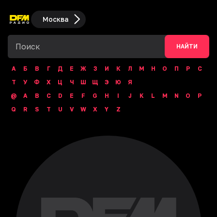
Москва
НАЙТИ
А
Б
В
Г
Д
Е
Ж
З
И
К
Л
М
Н
О
П
Р
С
Т
У
Ф
Х
Ц
Ч
Ш
Щ
Э
Ю
Я
@
A
B
C
D
E
F
G
H
I
J
K
L
M
N
O
P
Q
R
S
T
U
V
W
X
Y
Z