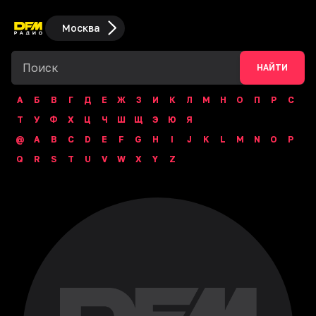
Москва
НАЙТИ
А
Б
В
Г
Д
Е
Ж
З
И
К
Л
М
Н
О
П
Р
С
Т
У
Ф
Х
Ц
Ч
Ш
Щ
Э
Ю
Я
@
A
B
C
D
E
F
G
H
I
J
K
L
M
N
O
P
Q
R
S
T
U
V
W
X
Y
Z