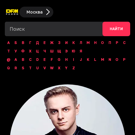
Москва
НАЙТИ
А
Б
В
Г
Д
Е
Ж
З
И
К
Л
М
Н
О
П
Р
С
Т
У
Ф
Х
Ц
Ч
Ш
Щ
Э
Ю
Я
@
A
B
C
D
E
F
G
H
I
J
K
L
M
N
O
P
Q
R
S
T
U
V
W
X
Y
Z