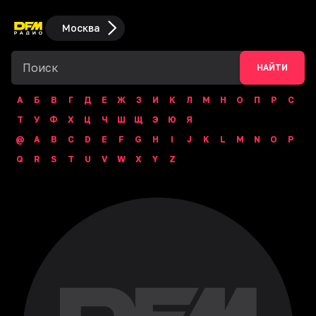
Москва
НАЙТИ
А
Б
В
Г
Д
Е
Ж
З
И
К
Л
М
Н
О
П
Р
С
Т
У
Ф
Х
Ц
Ч
Ш
Щ
Э
Ю
Я
@
A
B
C
D
E
F
G
H
I
J
K
L
M
N
O
P
Q
R
S
T
U
V
W
X
Y
Z