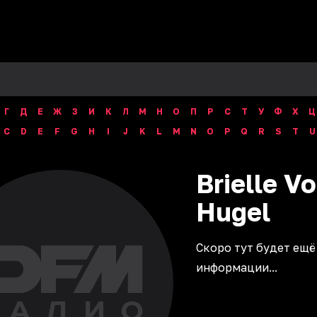
Г
Д
Е
Ж
З
И
К
Л
М
Н
О
П
Р
С
Т
У
Ф
Х
Ц
C
D
E
F
G
H
I
J
K
L
M
N
O
P
Q
R
S
T
U
Brielle V
Hugel
Скоро тут будет ещё
информации...