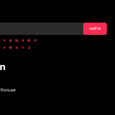
НАЙТИ
Ч
Ш
Щ
Э
Ю
Я
V
W
X
Y
Z
on
 больше