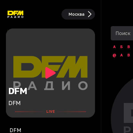
Москва
А
Б
В
@
A
B
DFM
DFM
LIVE
DFM