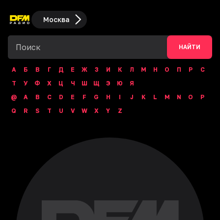
Москва
НАЙТИ
А
Б
В
Г
Д
Е
Ж
З
И
К
Л
М
Н
О
П
Р
С
Т
У
Ф
Х
Ц
Ч
Ш
Щ
Э
Ю
Я
@
A
B
C
D
E
F
G
H
I
J
K
L
M
N
O
P
Q
R
S
T
U
V
W
X
Y
Z