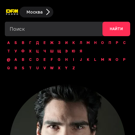
Москва
НАЙТИ
А
Б
В
Г
Д
Е
Ж
З
И
К
Л
М
Н
О
П
Р
С
Т
У
Ф
Х
Ц
Ч
Ш
Щ
Э
Ю
Я
@
A
B
C
D
E
F
G
H
I
J
K
L
M
N
O
P
Q
R
S
T
U
V
W
X
Y
Z