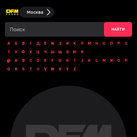
Москва
НАЙТИ
А
Б
В
Г
Д
Е
Ж
З
И
К
Л
М
Н
О
П
Р
С
Т
У
Ф
Х
Ц
Ч
Ш
Щ
Э
Ю
Я
@
A
B
C
D
E
F
G
H
I
J
K
L
M
N
O
P
Q
R
S
T
U
V
W
X
Y
Z