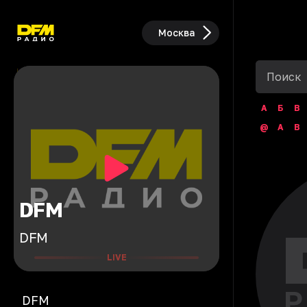
Москва
А
Б
В
@
A
B
DFM
DFM
LIVE
DFM