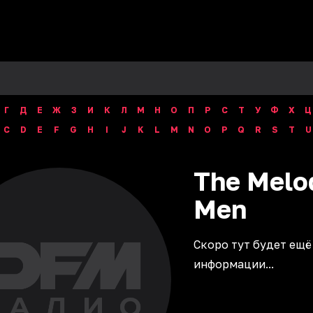
Г
Д
Е
Ж
З
И
К
Л
М
Н
О
П
Р
С
Т
У
Ф
Х
Ц
C
D
E
F
G
H
I
J
K
L
M
N
O
P
Q
R
S
T
U
The Melo
Men
Скоро тут будет ещё
информации...