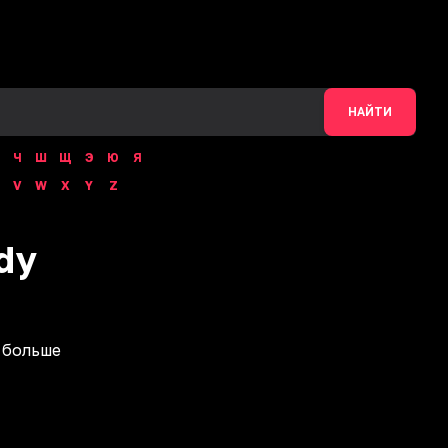
НАЙТИ
Ч
Ш
Щ
Э
Ю
Я
V
W
X
Y
Z
dy
 больше