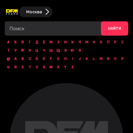
Москва
НАЙТИ
А
Б
В
Г
Д
Е
Ж
З
И
К
Л
М
Н
О
П
Р
С
Т
У
Ф
Х
Ц
Ч
Ш
Щ
Э
Ю
Я
@
A
B
C
D
E
F
G
H
I
J
K
L
M
N
O
P
Q
R
S
T
U
V
W
X
Y
Z