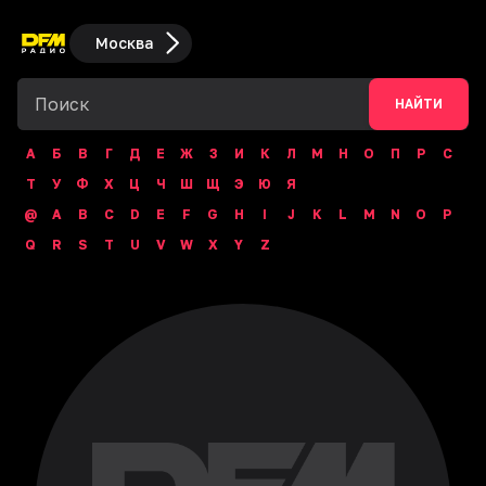
Москва
НАЙТИ
А
Б
В
Г
Д
Е
Ж
З
И
К
Л
М
Н
О
П
Р
С
Т
У
Ф
Х
Ц
Ч
Ш
Щ
Э
Ю
Я
@
A
B
C
D
E
F
G
H
I
J
K
L
M
N
O
P
Q
R
S
T
U
V
W
X
Y
Z