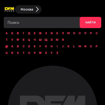
Москва
НАЙТИ
А
Б
В
Г
Д
Е
Ж
З
И
К
Л
М
Н
О
П
Р
С
Т
У
Ф
Х
Ц
Ч
Ш
Щ
Э
Ю
Я
@
A
B
C
D
E
F
G
H
I
J
K
L
M
N
O
P
Q
R
S
T
U
V
W
X
Y
Z