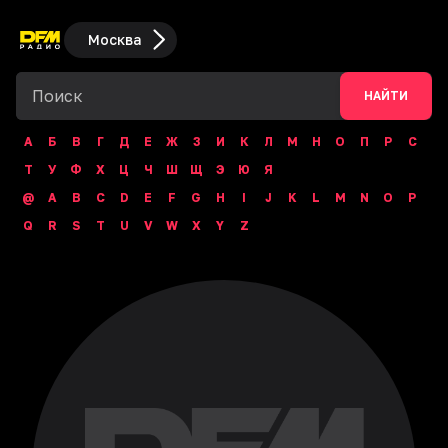
Москва
НАЙТИ
А
Б
В
Г
Д
Е
Ж
З
И
К
Л
М
Н
О
П
Р
С
Т
У
Ф
Х
Ц
Ч
Ш
Щ
Э
Ю
Я
@
A
B
C
D
E
F
G
H
I
J
K
L
M
N
O
P
Q
R
S
T
U
V
W
X
Y
Z