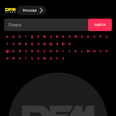
Москва
НАЙТИ
А
Б
В
Г
Д
Е
Ж
З
И
К
Л
М
Н
О
П
Р
С
Т
У
Ф
Х
Ц
Ч
Ш
Щ
Э
Ю
Я
@
A
B
C
D
E
F
G
H
I
J
K
L
M
N
O
P
Q
R
S
T
U
V
W
X
Y
Z