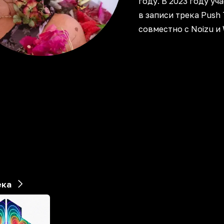
году. В 2023 году уч
в записи трека Push 
совместно с Noizu и 
ека