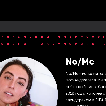
Г
Д
Е
Ж
З
И
К
Л
М
Н
О
П
Р
С
Т
У
Ф
Х
Ц
C
D
E
F
G
H
I
J
K
L
M
N
O
P
Q
R
S
T
U
No/Me
No/Me - исполнител
Лос-Анджелеса. Вып
дебютный сингл Cons
2018 году, которая с
саундтреком к FIFA 1