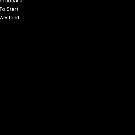
аствовала
To Start
Westend.