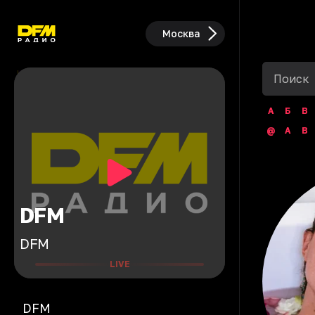
Москва
А
Б
В
@
A
B
DFM
DFM
LIVE
DFM