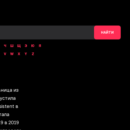
НАЙТИ
Ч
Ш
Щ
Э
Ю
Я
V
W
X
Y
Z
ьница из
устила
istent в
тала
9 в 2019