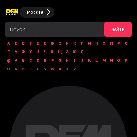
Москва
НАЙТИ
А
Б
В
Г
Д
Е
Ж
З
И
К
Л
М
Н
О
П
Р
С
Т
У
Ф
Х
Ц
Ч
Ш
Щ
Э
Ю
Я
@
A
B
C
D
E
F
G
H
I
J
K
L
M
N
O
P
Q
R
S
T
U
V
W
X
Y
Z