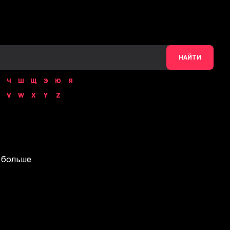
НАЙТИ
Ч
Ш
Щ
Э
Ю
Я
V
W
X
Y
Z
 больше