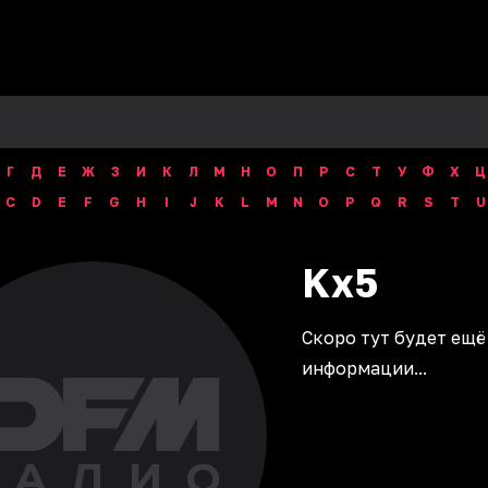
Г
Д
Е
Ж
З
И
К
Л
М
Н
О
П
Р
С
Т
У
Ф
Х
Ц
C
D
E
F
G
H
I
J
K
L
M
N
O
P
Q
R
S
T
U
Kx5
Скоро тут будет ещё
информации...