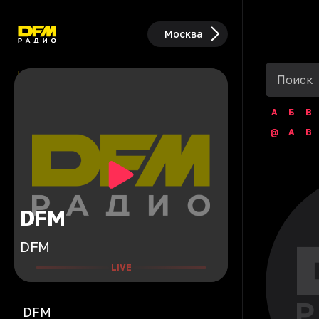
Москва
А
Б
В
@
A
B
DFM
DFM
LIVE
DFM