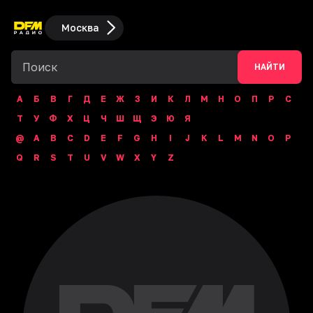
Москва
НАЙТИ
А
Б
В
Г
Д
Е
Ж
З
И
К
Л
М
Н
О
П
Р
С
Т
У
Ф
Х
Ц
Ч
Ш
Щ
Э
Ю
Я
@
A
B
C
D
E
F
G
H
I
J
K
L
M
N
O
P
Q
R
S
T
U
V
W
X
Y
Z