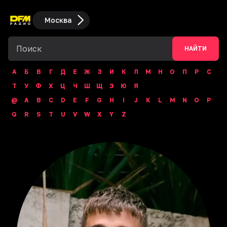
Москва
НАЙТИ
А
Б
В
Г
Д
Е
Ж
З
И
К
Л
М
Н
О
П
Р
С
Т
У
Ф
Х
Ц
Ч
Ш
Щ
Э
Ю
Я
@
A
B
C
D
E
F
G
H
I
J
K
L
M
N
O
P
Q
R
S
T
U
V
W
X
Y
Z