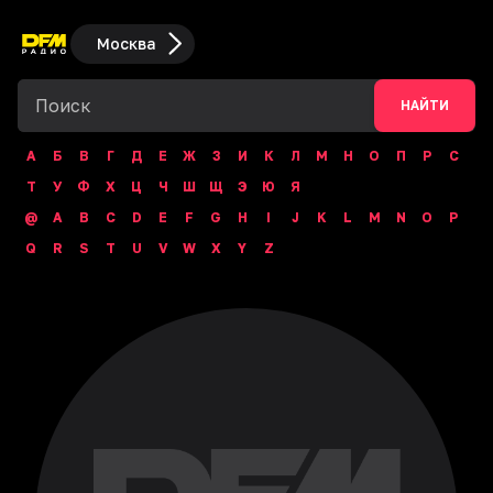
Москва
НАЙТИ
А
Б
В
Г
Д
Е
Ж
З
И
К
Л
М
Н
О
П
Р
С
Т
У
Ф
Х
Ц
Ч
Ш
Щ
Э
Ю
Я
@
A
B
C
D
E
F
G
H
I
J
K
L
M
N
O
P
Q
R
S
T
U
V
W
X
Y
Z