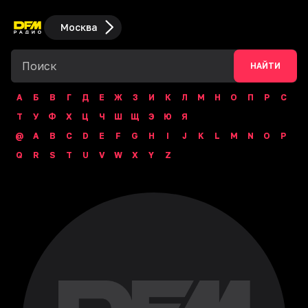
Москва
НАЙТИ
А
Б
В
Г
Д
Е
Ж
З
И
К
Л
М
Н
О
П
Р
С
Т
У
Ф
Х
Ц
Ч
Ш
Щ
Э
Ю
Я
@
A
B
C
D
E
F
G
H
I
J
K
L
M
N
O
P
Q
R
S
T
U
V
W
X
Y
Z