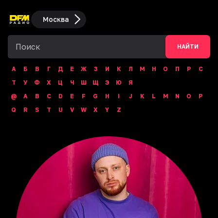
Москва
НАЙТИ
А
Б
В
Г
Д
Е
Ж
З
И
К
Л
М
Н
О
П
Р
С
Т
У
Ф
Х
Ц
Ч
Ш
Щ
Э
Ю
Я
@
A
B
C
D
E
F
G
H
I
J
K
L
M
N
O
P
Q
R
S
T
U
V
W
X
Y
Z