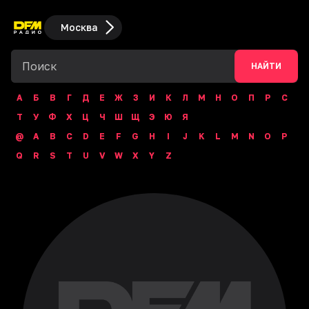
Москва
НАЙТИ
А
Б
В
Г
Д
Е
Ж
З
И
К
Л
М
Н
О
П
Р
С
Т
У
Ф
Х
Ц
Ч
Ш
Щ
Э
Ю
Я
@
A
B
C
D
E
F
G
H
I
J
K
L
M
N
O
P
Q
R
S
T
U
V
W
X
Y
Z