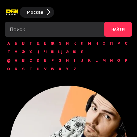
Москва
НАЙТИ
А
Б
В
Г
Д
Е
Ж
З
И
К
Л
М
Н
О
П
Р
С
Т
У
Ф
Х
Ц
Ч
Ш
Щ
Э
Ю
Я
@
A
B
C
D
E
F
G
H
I
J
K
L
M
N
O
P
Q
R
S
T
U
V
W
X
Y
Z