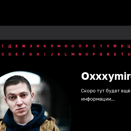
Г
Д
Е
Ж
З
И
К
Л
М
Н
О
П
Р
С
Т
У
Ф
Х
Ц
C
D
E
F
G
H
I
J
K
L
M
N
O
P
Q
R
S
T
U
Oxxxymir
Скоро тут будет ещё
информации...