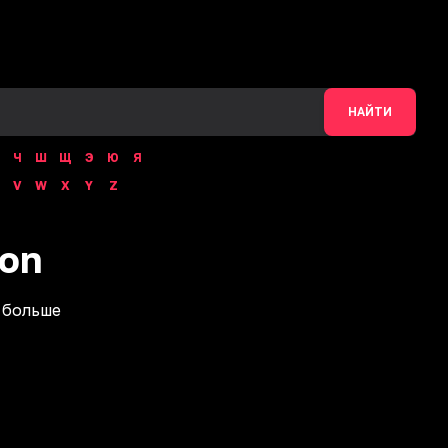
НАЙТИ
Ч
Ш
Щ
Э
Ю
Я
V
W
X
Y
Z
on
 больше