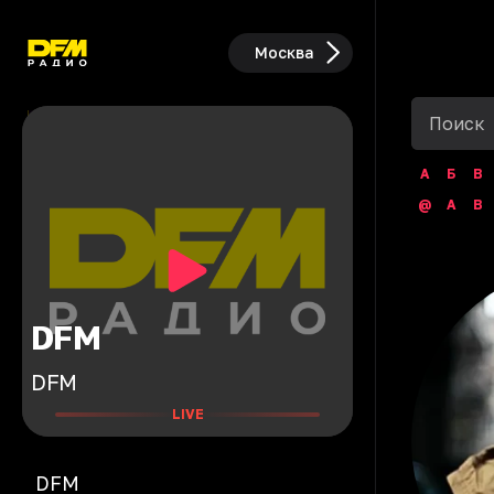
Москва
А
Б
В
@
A
B
DFM
DFM
LIVE
DFM