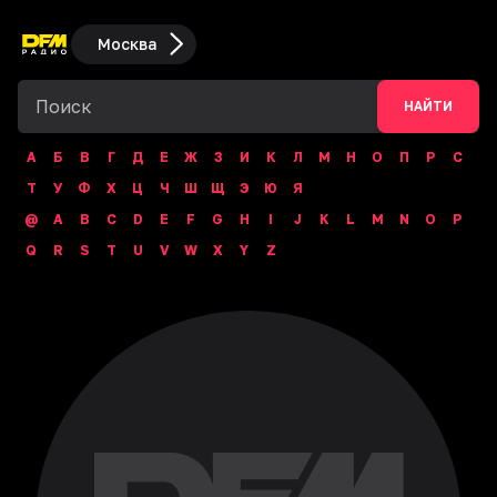
Москва
НАЙТИ
А
Б
В
Г
Д
Е
Ж
З
И
К
Л
М
Н
О
П
Р
С
Т
У
Ф
Х
Ц
Ч
Ш
Щ
Э
Ю
Я
@
A
B
C
D
E
F
G
H
I
J
K
L
M
N
O
P
Q
R
S
T
U
V
W
X
Y
Z