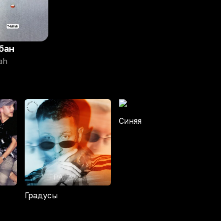
бан
lah
Синяя
Градусы