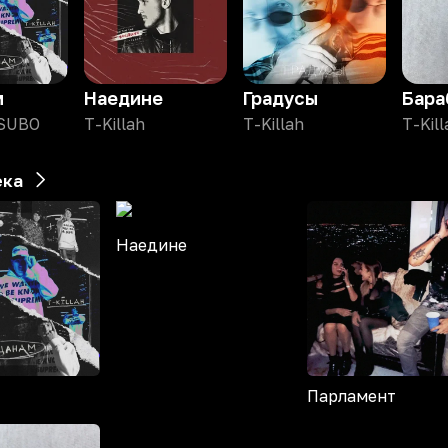
м
Наедине
Градусы
Бара
 SUBO
T-Killah
T-Killah
T-Kil
ека
Наедине
Парламент