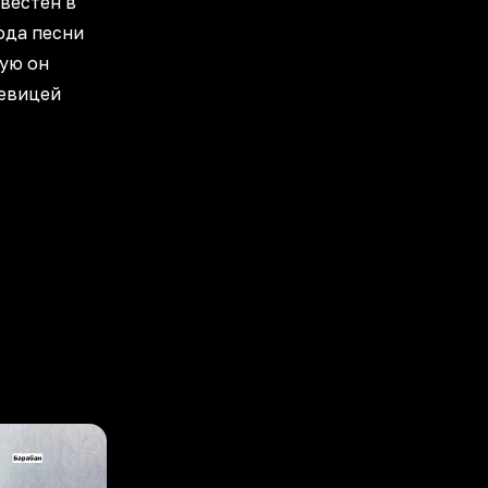
звестен в
ода песни
ую он
певицей