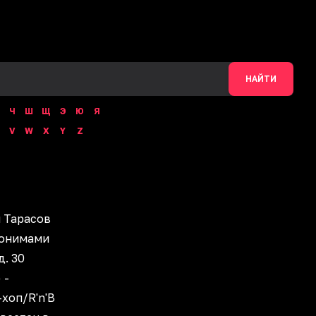
НАЙТИ
Ч
Ш
Щ
Э
Ю
Я
V
W
X
Y
Z
 Тарасов
донимами
д. 30
 -
хоп/R'n'B