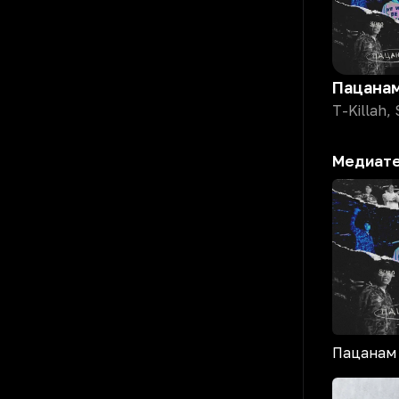
Пацана
T-Killah,
Медиат
Пацанам