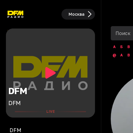
Москва
А
Б
В
@
A
B
DFM
DFM
LIVE
DFM