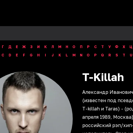
Г
Д
Е
Ж
З
И
К
Л
М
Н
О
П
Р
С
Т
У
Ф
Х
Ц
C
D
E
F
G
H
I
J
K
L
M
N
O
P
Q
R
S
T
U
T-Killah
Александр Иванович
(известен под псев
T-killah и Taras) - (ро
апреля 1989, Москва)
российский рэп/хип-